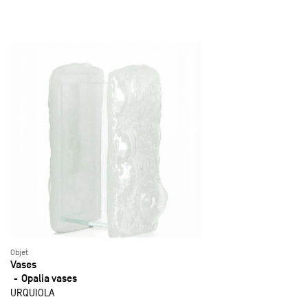
Objet
Vases
Opalia vases
URQUIOLA