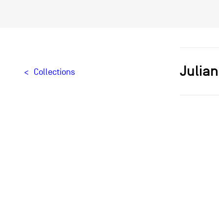
Julian
Collections
Designer[
Producteu
Typologie
Matériaux
Création
Provenan