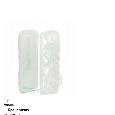
Objet
Vases
Opalia vases