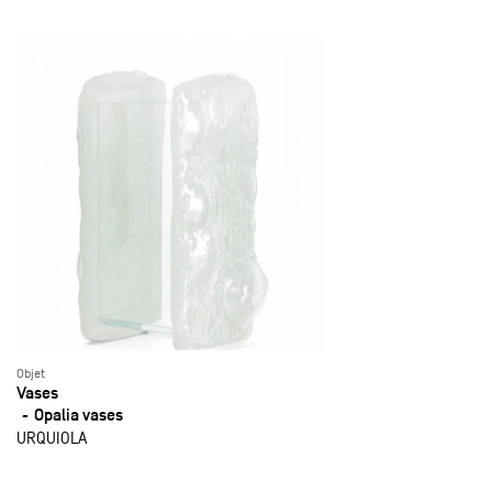
Objet
Vases
Opalia vases
URQUIOLA