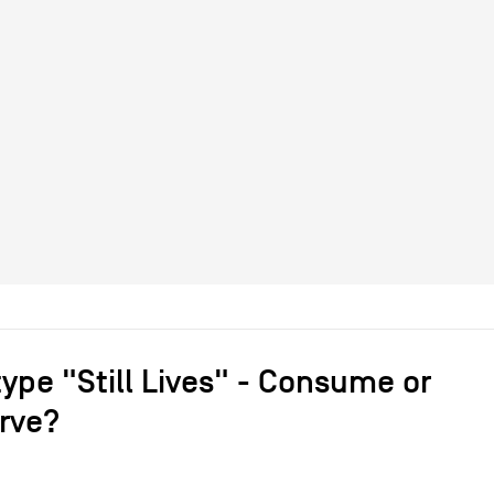
ype "Still Lives" - Consume or
rve?
eaux et grille-pain