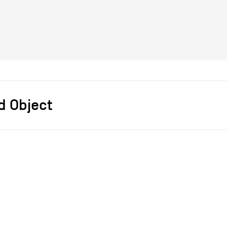
d Object
s]
Bram Vanderbeke
2019
2019
ce
achat