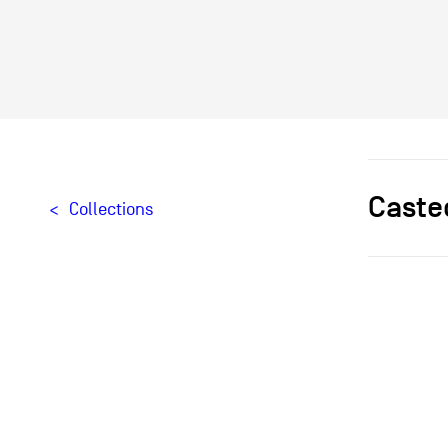
Caste
Collections
Designer[
Création
Édition
Provenan