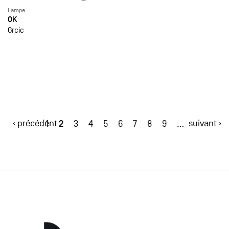
Lampe
OK
Grcic
‹ précédent
2
suivant ›
1
3
4
5
6
7
8
9
…