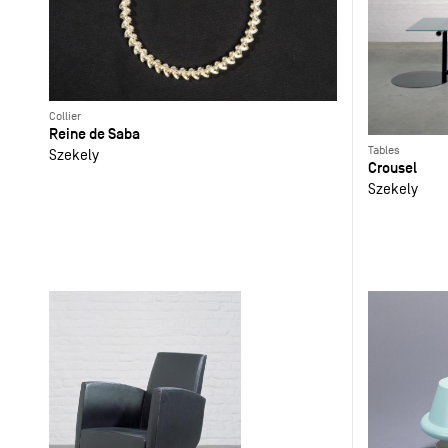
Collier
Reine de Saba
Tables
Szekely
Crousel
Szekely