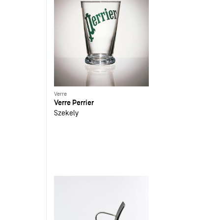
Verre
Verre Perrier
Szekely