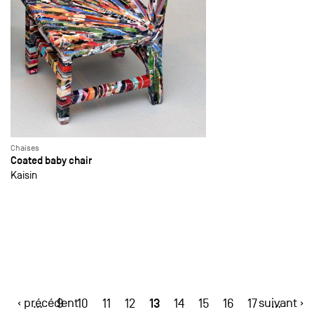
Chaises
Coated baby chair
Kaisin
‹ précédent
13
suivant ›
…
9
10
11
12
14
15
16
17
…