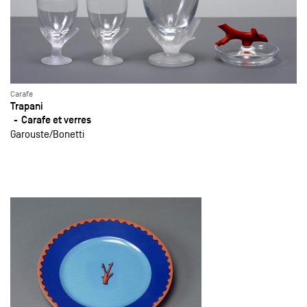
Carafe
Trapani
Carafe et verres
Garouste
Bonetti