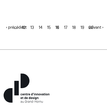
‹ précédent
16
suivant ›
…
12
13
14
15
17
18
19
20