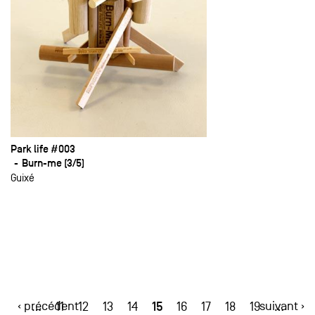
Park life #003
Burn-me (3/5)
Guixé
‹ précédent
15
suivant ›
…
11
12
13
14
16
17
18
19
…