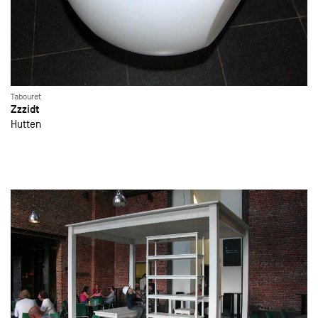
Tabouret
Zzzidt
Hutten