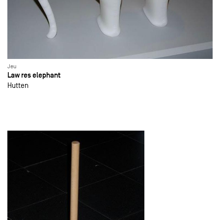
Jeu
Law res elephant
Hutten