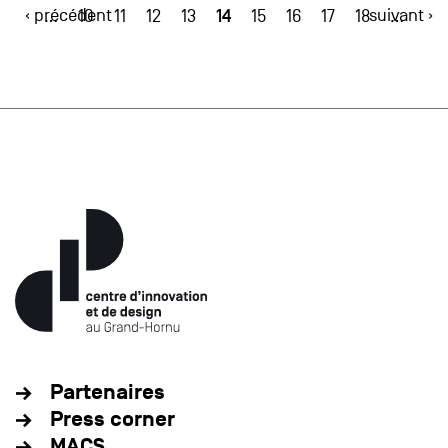
‹ précédent
14
suivant ›
…
10
11
12
13
15
16
17
18
…
Partenaires
Press corner
MACS