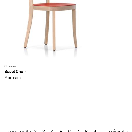
Chaises
Basel Chair
Morrison
‹ précédent
5
suivant ›
1
2
3
4
6
7
8
9
…