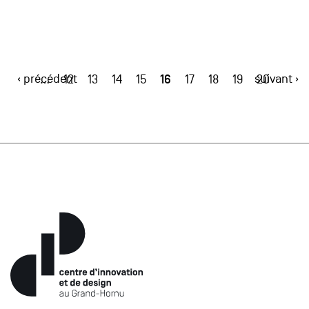
‹ précédent
16
suivant ›
…
12
13
14
15
17
18
19
20