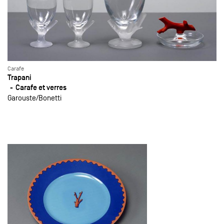
Carafe
Trapani
Carafe et verres
Garouste
Bonetti