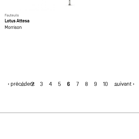
Fauteuils
Lotus Attesa
Morrison
‹ précédent
6
suivant ›
…
2
3
4
5
7
8
9
10
…