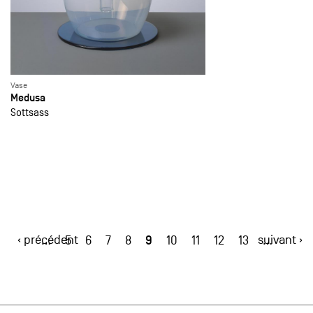
Vase
Medusa
Sottsass
‹ précédent
9
suivant ›
…
5
6
7
8
10
11
12
13
…