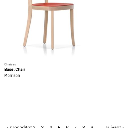
Chaises
Basel Chair
Morrison
‹ précédent
5
suivant ›
1
2
3
4
6
7
8
9
…