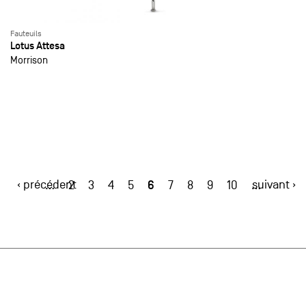
Fauteuils
Lotus Attesa
Morrison
‹ précédent
6
suivant ›
…
2
3
4
5
7
8
9
10
…