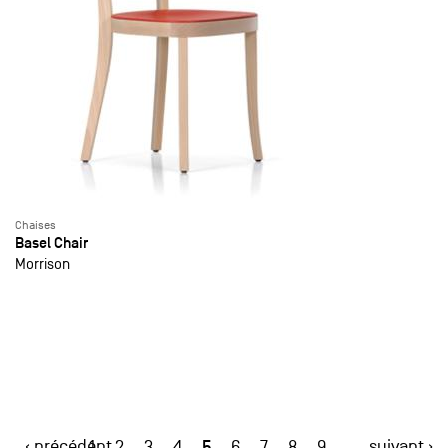
Chaises
Basel Chair
Morrison
‹ précédent
5
suivant ›
1
2
3
4
6
7
8
9
…