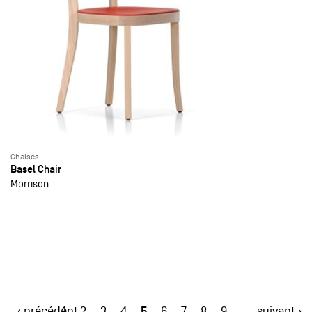
Chaises
Basel Chair
Morrison
‹ précédent
5
suivant ›
1
2
3
4
6
7
8
9
…