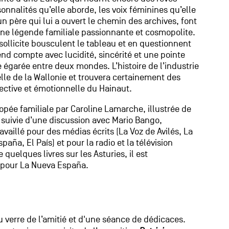
onnalités qu’elle aborde, les voix féminines qu’elle
n père qui lui a ouvert le chemin des archives, font
d’une légende familiale passionnante et cosmopolite.
 sollicite bousculent le tableau et en questionnent
end compte avec lucidité, sincérité et une pointe
 égarée entre deux mondes. L’histoire de l’industrie
lle de la Wallonie et trouvera certainement des
ective et émotionnelle du Hainaut.
opée familiale par Caroline Lamarche, illustrée de
suivie d’une discussion avec Mario Bango,
ravaillé pour des médias écrits (La Voz de Avilés, La
aña, El País) et pour la radio et la télévision
quelques livres sur les Asturies, il est
 pour La Nueva España.
)
u verre de l’amitié et d'une séance de dédicaces.