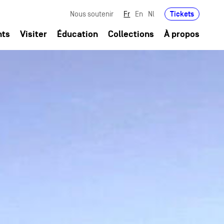
Tickets
Nous soutenir
Fr
En
Nl
nts
Visiter
Éducation
Collections
À propos