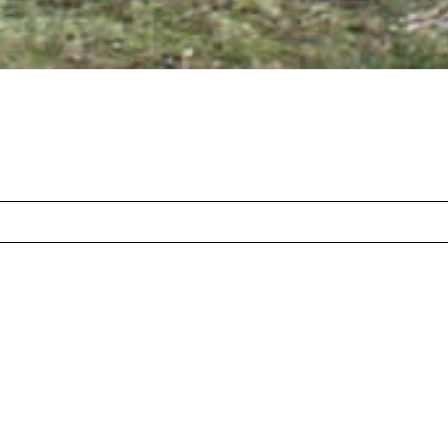
Heures vagabondes, mystérie
du voyageur... Le vocabulai
poétique la diversité de l'a
En partant de l'ingéniosité 
l'heure
présente une sélecti
designers, partageant le dé