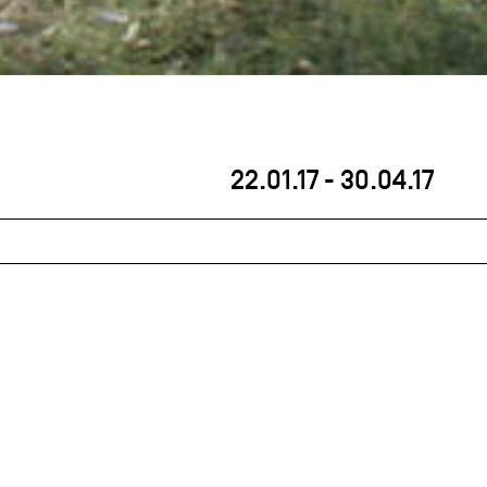
22.01.17
-
30.04.17
uses, révolutionnaires, chantantes, bras-en-l'air,
re horloger exprime de manière évocatrice et
ffichage de l'heure.
sans fin des maîtres horlogers d’antan,
L'Éloge de
on d’expérimentations contemporaines d’artistes et
sir de donner l'heure, de dire l'inexorable temps qui