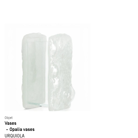
Objet
Vases
Opalia vases
URQUIOLA