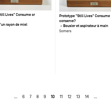
till Lives" Consume or
Prototype "Still Lives" Consume 
conserve?
d'un rayon de miel
Bousier et aspirateur à main
Somers
10
…
6
7
8
9
11
12
13
14
…