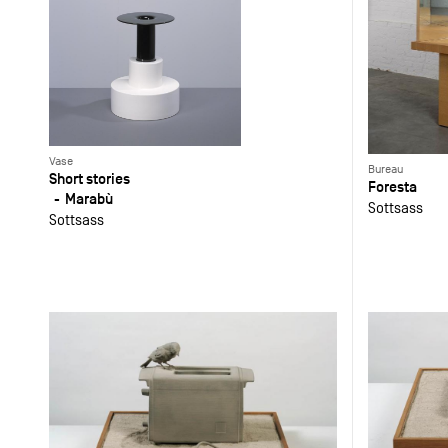
Vase
Bureau
Short stories
Foresta
Marabù
Sottsass
Sottsass