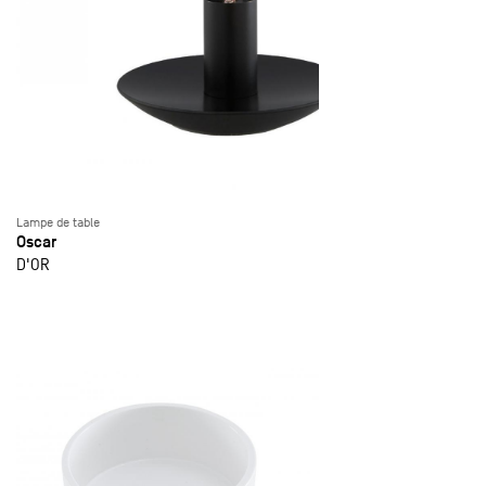
Lampe de table
Oscar
D'OR