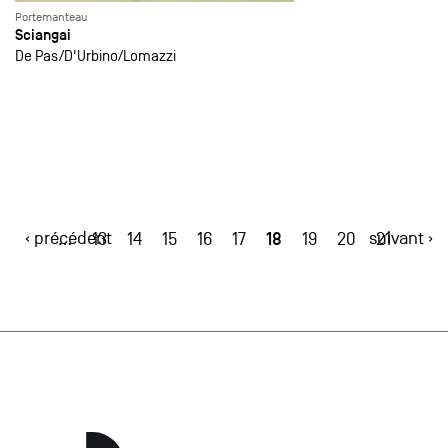
Portemanteau
Sciangai
De Pas
D'Urbino
Lomazzi
‹ précédent
18
suivant ›
…
13
14
15
16
17
19
20
21