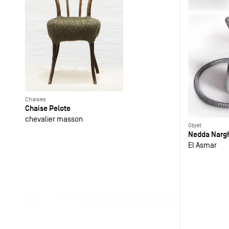
Chaises
Chaise Pelote
chevalier masson
Objet
Nedda Nargh
El Asmar