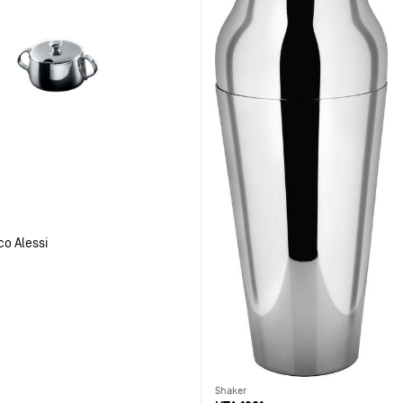
co Alessi
Shaker