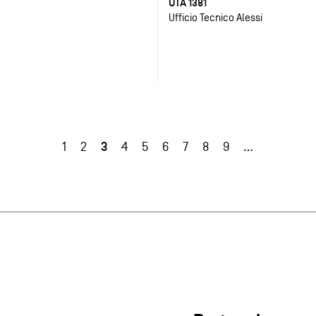
UTA 1381
Ufficio Tecnico Alessi
3
1
2
4
5
6
7
8
9
…