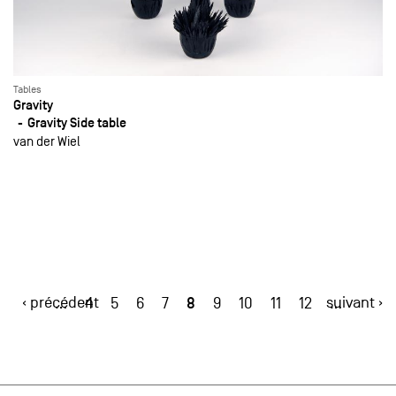
Tables
Gravity
Gravity Side table
van der Wiel
‹ précédent
8
suivant ›
…
4
5
6
7
9
10
11
12
…