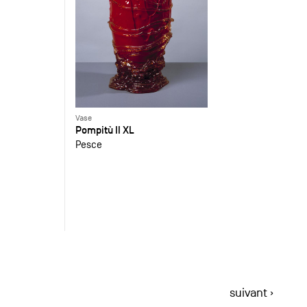
Vase
Pompitù II XL
Pesce
suivant ›