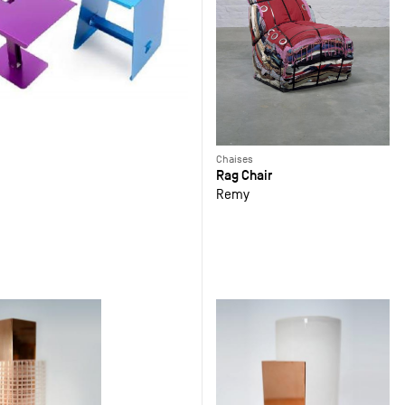
Chaises
Rag Chair
Remy