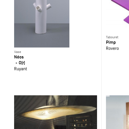
Tabouret
Pimp
Rovero
Vase
Néos
O(r)
Ruyant