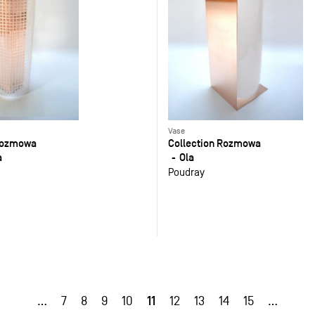
Vase
 Rozmowa
Collection Rozmowa
a
Ola
Poudray
11
…
7
8
9
10
12
13
14
15
…