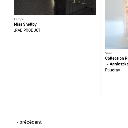
Lampe
Miss Shellby
.RAD PRODUCT
Vase
Collection
Agnieszk
Poudray
‹ précédent