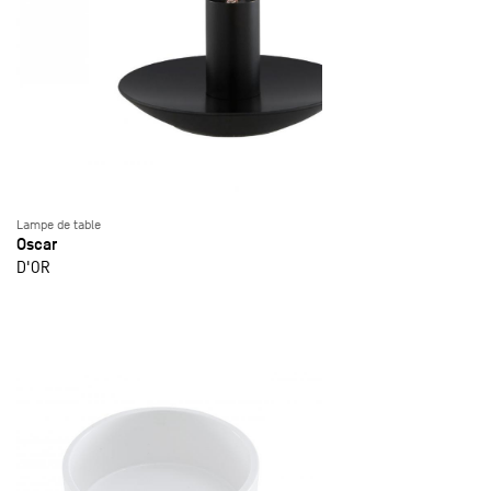
Lampe de table
Oscar
D'OR