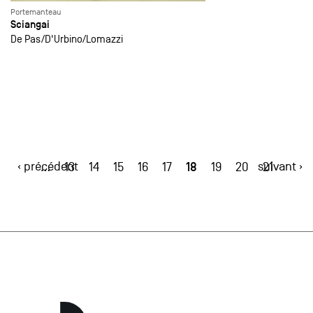
Portemanteau
Sciangai
De Pas
D'Urbino
Lomazzi
‹ précédent
18
suivant ›
…
13
14
15
16
17
19
20
21