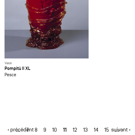
Vase
Pompitù II XL
Pesce
‹ précédent
11
suivant ›
…
7
8
9
10
12
13
14
15
…