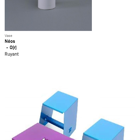
Vase
Néos
O(r)
Ruyant