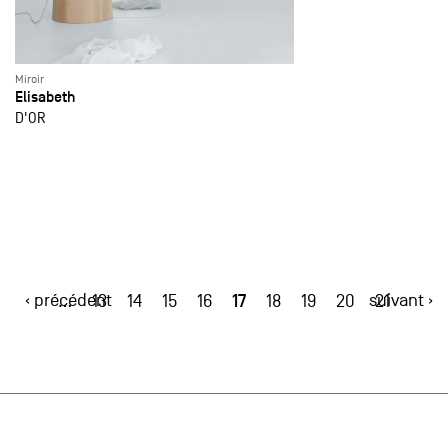
Miroir
Elisabeth
D'OR
‹ précédent
17
suivant ›
…
13
14
15
16
18
19
20
21