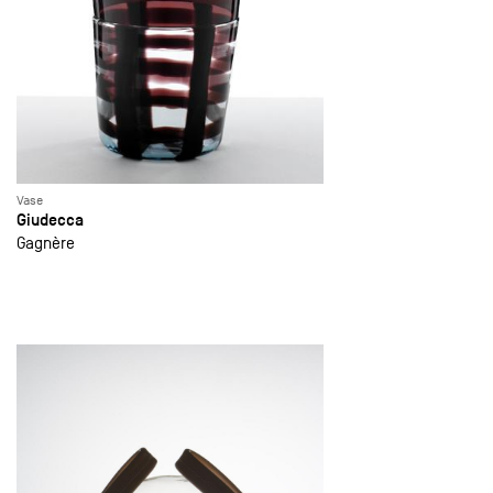
Vase
Giudecca
Gagnère