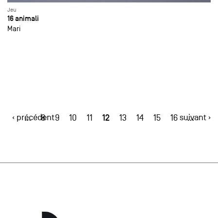
Jeu
16 animali
Mari
‹ précédent
12
suivant ›
…
8
9
10
11
13
14
15
16
…