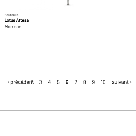
Fauteuils
Lotus Attesa
Morrison
‹ précédent
6
suivant ›
…
2
3
4
5
7
8
9
10
…