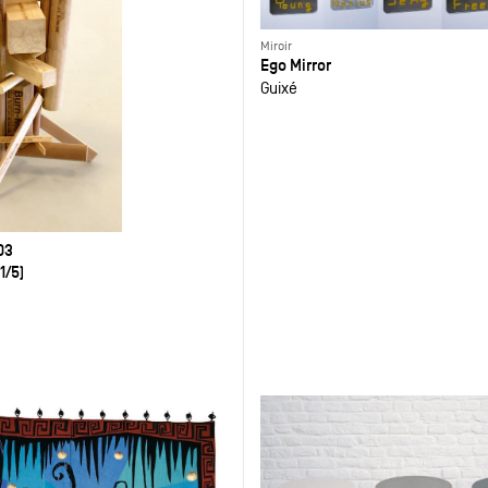
Miroir
Ego Mirror
Guixé
03
1/5)