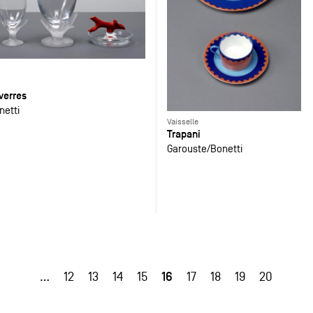
verres
netti
Vaisselle
Trapani
Garouste
Bonetti
16
…
12
13
14
15
17
18
19
20