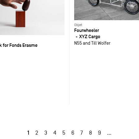
Objet
Fourwheeler
XYZ Cargo
N55 and Till Wolfer
sk for Fonds Erasme
1
2
3
4
5
6
7
8
9
…