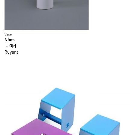
Vase
Néos
O(r)
Ruyant