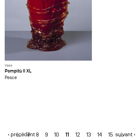
Vase
Pompitù II XL
Pesce
‹ précédent
11
suivant ›
…
7
8
9
10
12
13
14
15
…