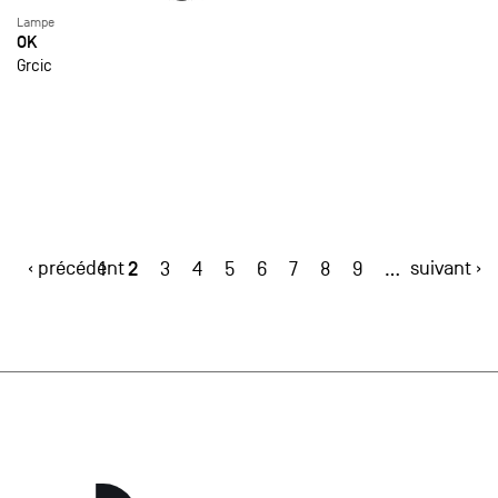
Lampe
OK
Grcic
‹ précédent
2
suivant ›
1
3
4
5
6
7
8
9
…