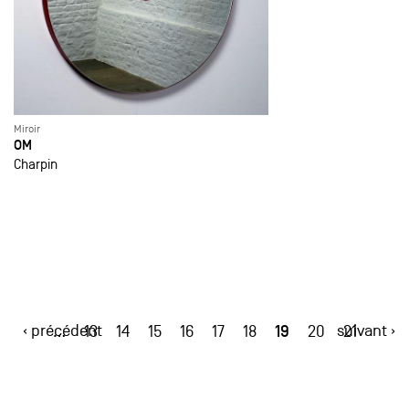
Miroir
OM
Charpin
‹ précédent
19
suivant ›
…
13
14
15
16
17
18
20
21