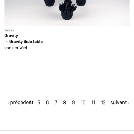
Tables
Gravity
Gravity Side table
van der Wiel
‹ précédent
8
suivant ›
…
4
5
6
7
9
10
11
12
…