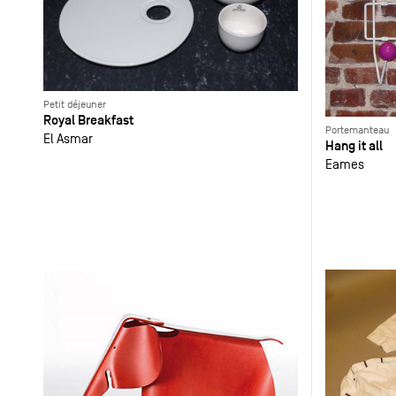
Petit déjeuner
Royal Breakfast
Portemanteau
El Asmar
Hang it all
Eames