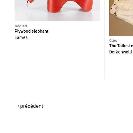
Tabouret
Plywood elephant
Eames
Objet
The Tallest
Dorkenwald 
‹ précédent