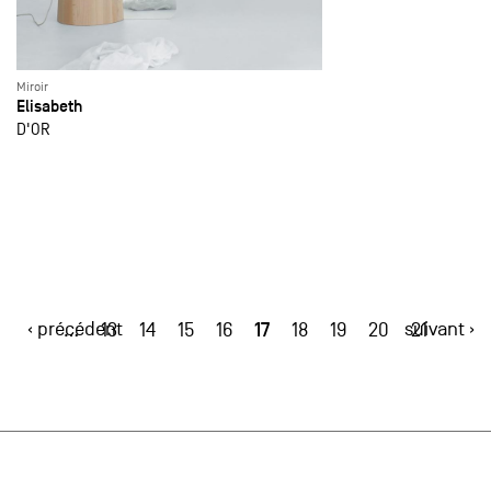
Miroir
Elisabeth
D'OR
‹ précédent
17
suivant ›
…
13
14
15
16
18
19
20
21