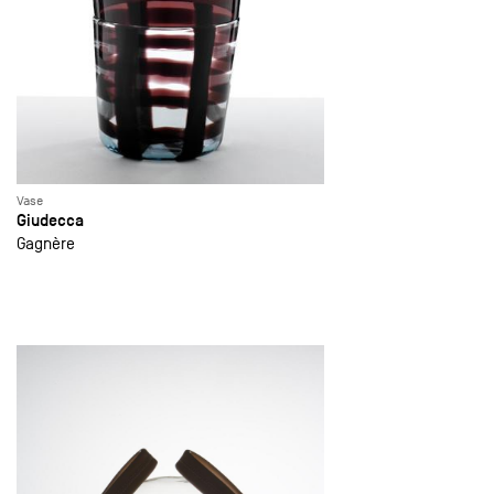
Vase
Giudecca
Gagnère