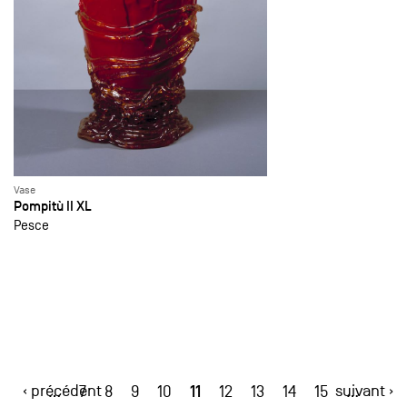
Vase
Pompitù II XL
Pesce
‹ précédent
11
suivant ›
…
7
8
9
10
12
13
14
15
…