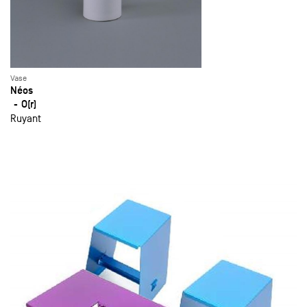
Vase
Néos
O(r)
Ruyant