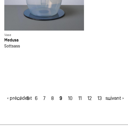
Vase
Medusa
Sottsass
‹ précédent
9
suivant ›
…
5
6
7
8
10
11
12
13
…