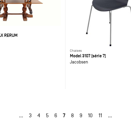
AX RERUM
Chaises
Model 3107 (série 7)
Jacobsen
7
…
3
4
5
6
8
9
10
11
…