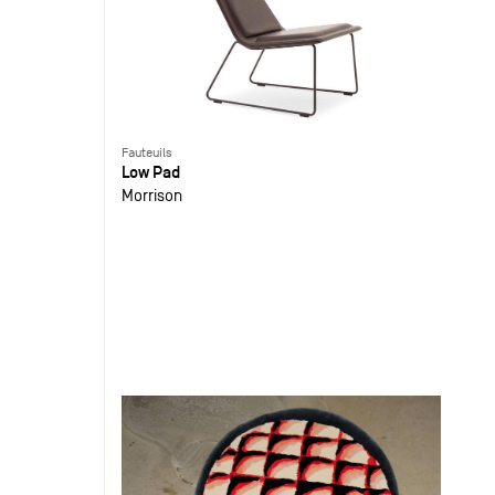
Fauteuils
Low Pad
Morrison