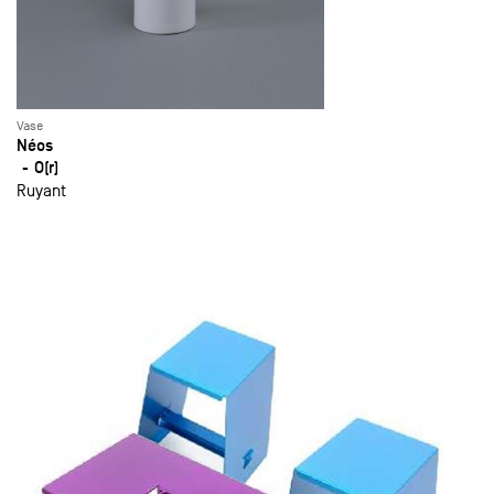
Vase
Néos
O(r)
Ruyant