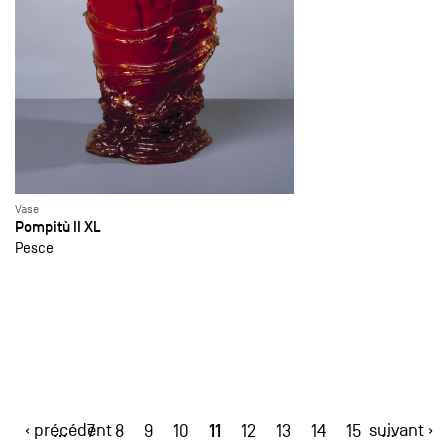
Vase
Pompitù II XL
Pesce
‹ précédent
11
suivant ›
…
7
8
9
10
12
13
14
15
…