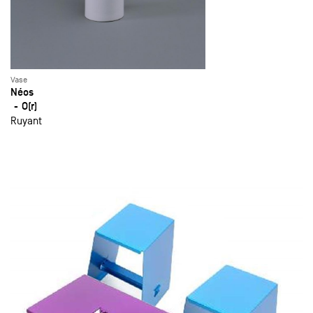
Vase
Néos
O(r)
Ruyant