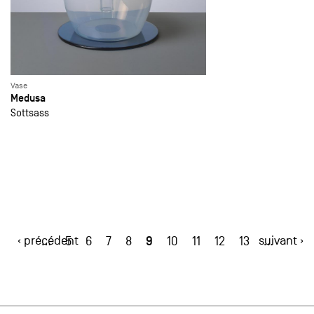
Vase
Medusa
Sottsass
‹ précédent
9
suivant ›
…
5
6
7
8
10
11
12
13
…