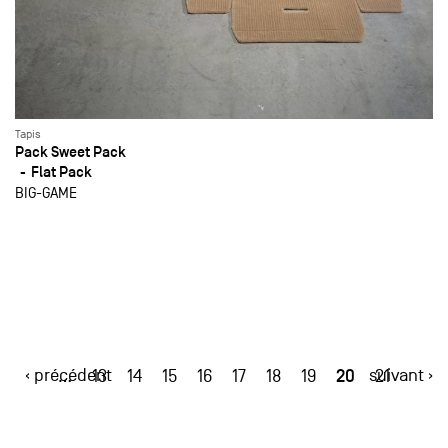
Tapis
Pack Sweet Pack
Flat Pack
BIG-GAME
‹ précédent
20
suivant ›
…
13
14
15
16
17
18
19
21