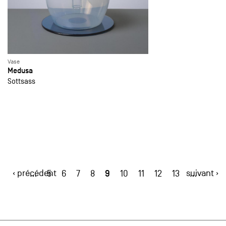
Vase
Medusa
Sottsass
‹ précédent
9
suivant ›
…
5
6
7
8
10
11
12
13
…