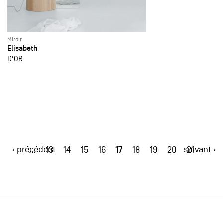
Miroir
Elisabeth
D'OR
‹ précédent
17
suivant ›
…
13
14
15
16
18
19
20
21