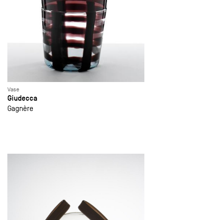
Vase
Giudecca
Gagnère